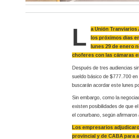
L
a Unión Tranviarios
los próximos días e
lunes 29 de enero no
choferes con las cámaras 
Después de tres audiencias sin 
sueldo básico de $777.700 en 
buscarán acordar este lunes po
Sin embargo, como la negociac
existen posibilidades de que e
el conurbano, según afirmaron 
Los empresarios adjudicaron
provincial y de CABA para ac