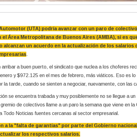
 Automotor (UTA) podría avanzar con un paro de colectiv
n el Área Metropolitana de Buenos Aires (AMBA), si es qu
 alcanzan un acuerdo en la actualización de los salarios 
empresarias
.
arribar a buen puerto, el sindicato que nuclea a los choferes re
enero y $972.125 en el mes de febrero, más viáticos. Eso es lo
r la tarde, cuando se sienten a negociar, nuevamente, con las 
ión se encuentra trabada y muy posiblemente no se llegue a un
l gremio de colectivos llame a un paro la semana que viene en la
a Todo Noticias fuentes cercanas al sector empresarial.
 a la "falta de garantías" por parte del Gobierno nacional
tualizar los respectivos salarios.