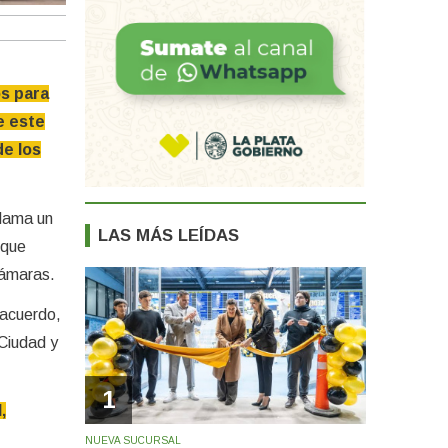
os para
e este
de los
clama un
LAS MÁS LEÍDAS
 que
cámaras.
 acuerdo,
 Ciudad y
1
,
NUEVA SUCURSAL