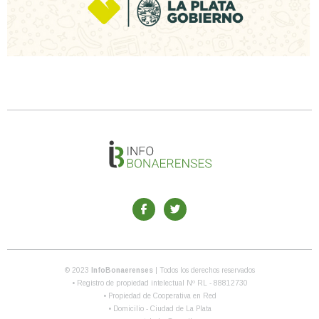
© 2023
InfoBonaerenses
| Todos los derechos reservados
• Registro de propiedad intelectual Nº RL - 88812730
• Propiedad de Cooperativa en Red
• Domicilio - Ciudad de La Plata