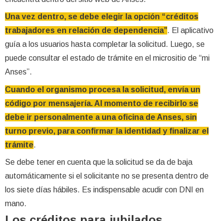
Una vez dentro, se debe elegir la opción “créditos
trabajadores en relación de dependencia”
. El aplicativo
guía a los usuarios hasta completar la solicitud. Luego, se
puede consultar el estado de trámite en el micrositio de “mi
Anses”.
Cuando el organismo procesa la solicitud, envía un
código por mensajería. Al momento de recibirlo se
debe ir personalmente a una oficina de Anses, sin
turno previo, para confirmar la identidad y finalizar el
trámite
.
Se debe tener en cuenta que la solicitud se da de baja
automáticamente si el solicitante no se presenta dentro de
los siete días hábiles. Es indispensable acudir con DNI en
mano.
Los créditos para jubilados