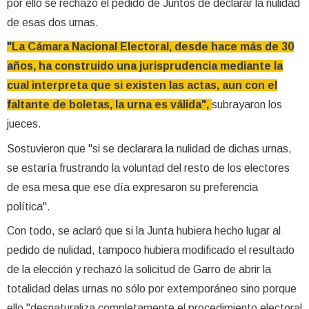
por ello se rechazó el pedido de Juntos de declarar la nulidad
de esas dos urnas.
"La Cámara Nacional Electoral, desde hace más de 30
años, ha construido una jurisprudencia mediante la
cual interpreta que si existen las actas, aun con el
faltante de boletas, la urna es válida",
subrayaron los
jueces.
Sostuvieron que "si se declarara la nulidad de dichas urnas,
se estaría frustrando la voluntad del resto de los electores
de esa mesa que ese día expresaron su preferencia
política".
Con todo, se aclaró que si la Junta hubiera hecho lugar al
pedido de nulidad, tampoco hubiera modificado el resultado
de la elección y rechazó la solicitud de Garro de abrir la
totalidad delas urnas no sólo por extemporáneo sino porque
ello "desnaturaliza completamente el procedimiento electoral