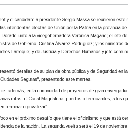
illof y el candidato a presidente Sergio Massa se reunieron este 
 las intendentas electas de Unión por la Patria en la provincia d
n Dorado junto a la vicegobernadora Verónica Magario; el jefe de
nistra de Gobierno, Cristina Álvarez Rodríguez; y los ministros d
ndrés Larroque; y de Justicia y Derechos Humanos y jefe comuna
esentó detalles de su plan de obra pública y de Seguridad en la
n "Ciudades Seguras", presentado este martes.
ncapié, además, en la continuidad de proyectos de gran envergad
arias rutas, el Canal Magdalena, puertos o ferrocarriles, a los qu
ren terminar o privatizar".
oco en el próximo desafío que tiene el oficialismo y que está ce
sidencia de la nación. La segunda vuelta será el 19 de noviembr