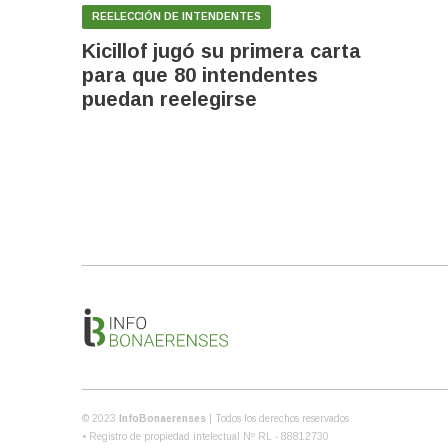
REELECCIÓN DE INTENDENTES
Kicillof jugó su primera carta
para que 80 intendentes
puedan reelegirse
© 2023
InfoBonaerenses
| Todos los derechos reservados
• Registro de propiedad intelectual Nº RL - 88812730