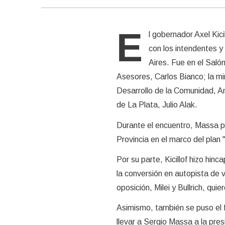
E
l gobernador Axel Kic
con los intendentes y
Aires. Fue en el Saló
Asesores, Carlos Bianco; la mi
Desarrollo de la Comunidad, A
de La Plata, Julio Alak.
Durante el encuentro, Massa pr
Provincia en el marco del pla
Por su parte, Kicillof hizo hi
la conversión en autopista de v
oposición, Milei y Bullrich, quie
Asimismo, también se puso el f
llevar a Sergio Massa a la pre