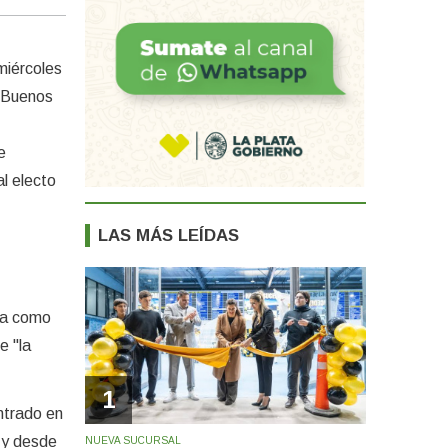
miércoles
e Buenos
e
l electo
LAS MÁS LEÍDAS
ura como
e "la
1
ntrado en
e y desde
NUEVA SUCURSAL