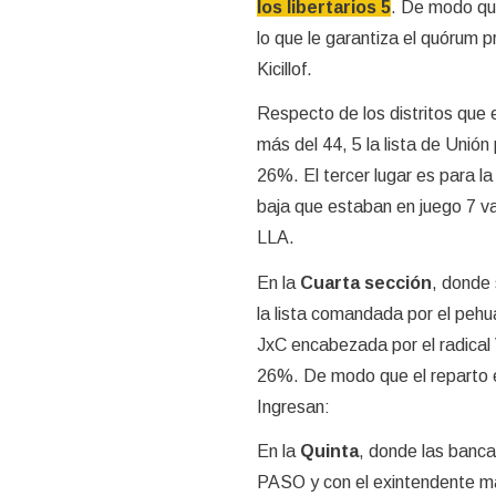
los libertarios 5
. De modo que
lo que le garantiza el quórum 
Kicillof.
Respecto de los distritos que e
más del 44, 5 la lista de Unió
26%. El tercer lugar es para l
baja que estaban en juego 7 va
LLA.
En la
Cuarta sección
, donde 
la lista comandada por el pehu
JxC encabezada por el radical 
26%. De modo que el reparto e
Ingresan:
En la
Quinta
, donde las banca
PASO y con el exintendente ma