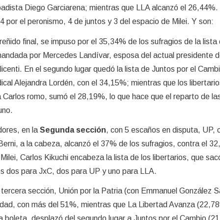
 abadista Diego Garciarena; mientras que LLA alcanzó el 26,44%
 por el peronismo, 4 de juntos y 3 del espacio de Milei. Y son:
reñido final, se impuso por el 35,34% de los sufragios de la lista
omandada por Mercedes Landívar, esposa del actual presidente d
icenti. En el segundo lugar quedó la lista de Juntos por el Camb
cal Alejandra Lordén, con el 34,15%; mientras que los libertario
 Carlos romo, sumó el 28,19%, lo que hace que el reparto de la
uno.
ores, en la
Segunda sección
, con 5 escaños en disputa, UP, c
Berni, a la cabeza, alcanzó el 37% de los sufragios, contra el 32
lei, Carlos Kikuchi encabeza la lista de los libertarios, que sac
es dos para JxC, dos para UP y uno para LLA.
a tercera sección, Unión por la Patria (con Emmanuel González S
nidad, con más del 51%, mientras que La Libertad Avanza (22,7
la boleta, desplazó del segundo lugar a Juntos por el Cambio (2