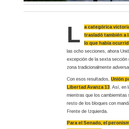
L
a categórica victori
trasladó también a l
lo que había ocurri
las ocho secciones, ahora Unión
excepción de la sexta sección (
zona tradicionalmente adversa
Con esos resultados,
Unión po
Libertad Avanza 13
. Así, en
mientras que los cambiemitas s
resto de los bloques con mand
Frente de Izquierda.
Para el Senado, el peronis