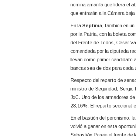
nómina amarilla que lidera el
que entrarán a la Cámara baja 4
En la
Séptima
, también en un 
por la Patria, con la boleta c
del Frente de Todos, César Val
comandada por la diputada radi
llevan como primer candidato a
bancas sea de dos para cada 
Respecto del reparto de senad
ministro de Seguridad, Sergio 
JxC. Uno de los armadores de Mi
28,16%. El reparto seccional 
En el bastión del peronismo, l
volvió a ganar en esta oportu
Sebastián Pareja al frente de 