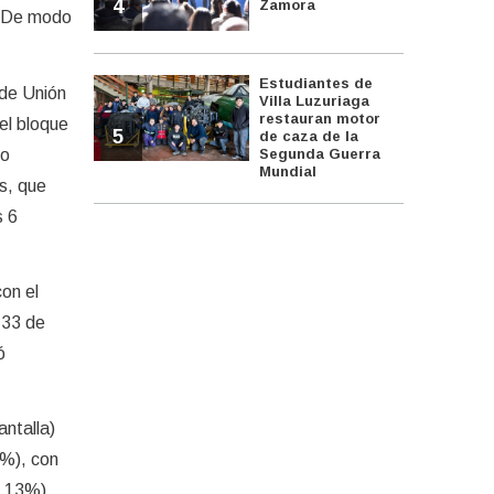
4
Zamora
. De modo
Estudiantes de
 de Unión
Villa Luzuriaga
restauran motor
el bloque
5
de caza de la
io
Segunda Guerra
Mundial
s, que
s 6
on el
,33 de
ó
antalla)
8%), con
1,13%).