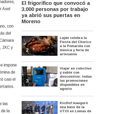
enadores,
El frigorífico que convocó a
3.000 personas por trabajo
r Axel
ya abrió sus puertas en
Moreno
ano, con
más del
Luján celebra la
a Cámara
Fiesta del Chorizo
a la Pomarola con
s, JXC y
2
música y feria de
artesanos
 se impone
Viajar en colectivo
nómina de
y subte con
descuentos: todas
ó casi el
3
las promociones
disponibles en
rtarios.
agosto
Kicillof inauguró
e las
una base de la
 de la
UTOI en Lomas de