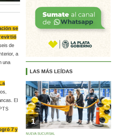
ación se
evirtió
seis de
terior, a
n una
LAS MÁS LEÍDAS
 La
dos,
ancas. El
 PTS
1
ogró 7 y
NUEVA SUCURSAL