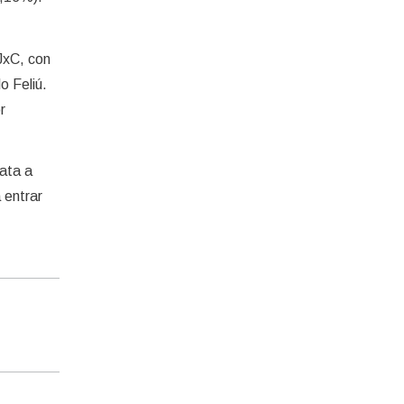
 JxC, con
o Feliú.
r
data a
 entrar