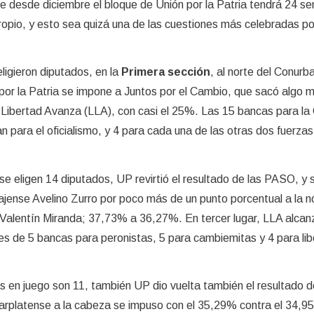
 desde diciembre el bloque de Unión por la Patria tendrá 24 s
propio, y esto sea quizá una de las cuestiones más celebradas po
ligieron diputados, en la
Primera sección
, al norte del Conurb
n por la Patria se impone a Juntos por el Cambio, que sacó algo 
a Libertad Avanza (LLA), con casi el 25%. Las 15 bancas para l
n para el oficialismo, y 4 para cada una de las otras dos fuerza
se eligen 14 diputados, UP revirtió el resultado de las PASO, y
ajense Avelino Zurro por poco más de un punto porcentual a la 
Valentín Miranda; 37,73% a 36,27%. En tercer lugar, LLA alcanz
s de 5 bancas para peronistas, 5 para cambiemitas y 4 para libe
s en juego son 11, también UP dio vuelta también el resultado d
rplatense a la cabeza se impuso con el 35,29% contra el 34,95