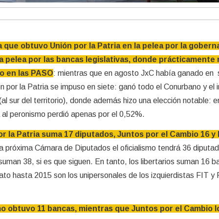
a que obtuvo Unión por la Patria en la pelea por la gobern
a pelea por las bancas legislativas, donde prácticamente r
do en las PASO
: mientras que en agosto JxC había ganado en 
 por la Patria se impuso en siete: ganó todo el Conurbano y el in
al sur del territorio), donde además hizo una elección notable: e
 al peronismo perdió apenas por el 0,52%.
r la Patria suma 17 diputados, Juntos por el Cambio 16 y
 la próxima Cámara de Diputados el oficialismo tendrá 36 diputa
uman 38, si es que siguen. En tanto, los libertarios suman 16 b
ato hasta 2015 son los unipersonales de los izquierdistas FIT y
mo obtuvo 11 bancas, mientras que Juntos por el Cambio l