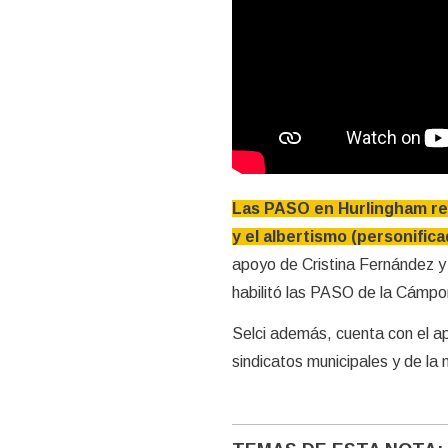
Las PASO en Hurlingham res
y el albertismo (personific
apoyo de Cristina Fernández y
habilitó las PASO de la Cámpora
Selci además, cuenta con el ap
sindicatos municipales y de la 