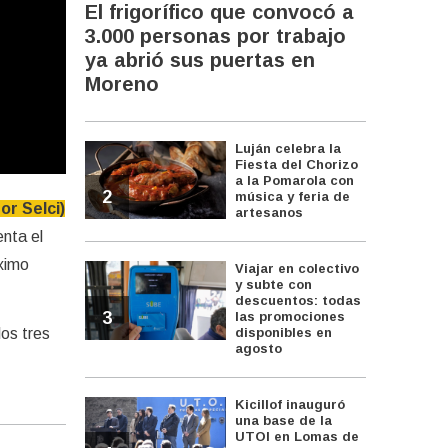
El frigorífico que convocó a
3.000 personas por trabajo
ya abrió sus puertas en
Moreno
Luján celebra la
Fiesta del Chorizo
a la Pomarola con
2
música y feria de
or Selci)
artesanos
nta el
áximo
Viajar en colectivo
y subte con
descuentos: todas
3
las promociones
los tres
disponibles en
agosto
Kicillof inauguró
una base de la
UTOI en Lomas de