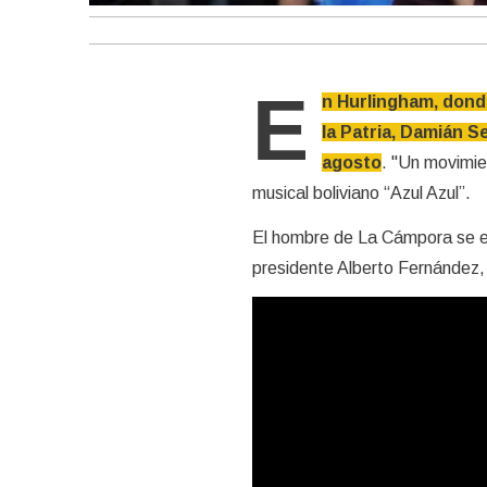
E
n Hurlingham, donde
la Patria, Damián S
agosto
. "Un movimien
musical boliviano “Azul Azul”.
El hombre de La Cámpora se en
presidente Alberto Fernández