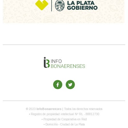
© 2023
InfoBonaerenses
| Todos los derechos reservados
• Registro de propiedad intelectual Nº RL - 88812730
• Propiedad de Cooperativa en Red
• Domicilio - Ciudad de La Plata