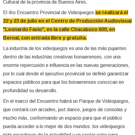
Cultural de la provincia de Buenos Aires.
El 4to Encuentro Provincial de Videojuegos
se realizará el
22 y 23 de julio en el Centro de Producción Audiovisual
"Leonardo Favio", en la calle Chacabuco 600, en
Bernal, con entrada libre y gratuita.
La industria de los videojuegos es una de las más pujantes
dentro de las industrias creativas bonaerenses, con una
enorme repercusión e influencia en las nuevas generaciones,
por lo cual desde el ejecutivo provincial se definió garantizar
espacios públicos para que los bonaerenses conozcan en
profundidad su desarrollo.
En el marco del Encuentro habrá un Parque de Videojuegos,
que contará con arcades, just dance, juegos de consolas y
mucho más, conformando un espacio para que el público
pueda acceder a lo mejor de dos mundos: los videojuegos
más novedosos de la actualidad y un sector retro para