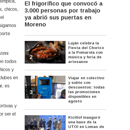
límpica,
El frigorífico que convocó a
s, chicos,
3.000 personas por trabajo
ya abrió sus puertas en
el
Moreno
 sigamos
porte
Luján celebra la
Fiesta del Chorizo
a la Pomarola con
trini
2
música y feria de
 en todos
artesanos
hicos y
clubes en
Viajar en colectivo
y subte con
r, es
descuentos: todas
3
las promociones
disponibles en
agosto
rtivas y
r ser el
Kicillof inauguró
una base de la
UTOI en Lomas de