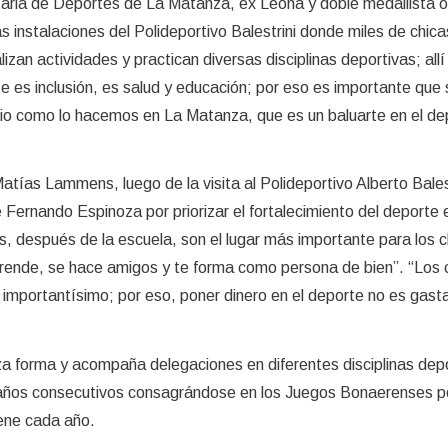
ria de Deportes de La Matanza, ex Leona y doble medallista o
as instalaciones del Polideportivo Balestrini donde miles de chica
izan actividades y practican diversas disciplinas deportivas; allí 
e es inclusión, es salud y educación; por eso es importante que
rio como lo hacemos en La Matanza, que es un baluarte en el de
Matías Lammens, luego de la visita al Polideportivo Alberto Bales
e Fernando Espinoza por priorizar el fortalecimiento del deporte
bes, después de la escuela, son el lugar más importante para los c
prende, se hace amigos y te forma como persona de bien”. “Los 
al importantísimo; por eso, poner dinero en el deporte no es gasta
 forma y acompaña delegaciones en diferentes disciplinas depo
1 años consecutivos consagrándose en los Juegos Bonaerenses po
iene cada año.