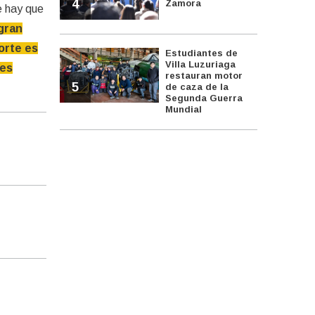
4
Zamora
e hay que
gran
orte es
Estudiantes de
Villa Luzuriaga
 es
restauran motor
5
de caza de la
Segunda Guerra
Mundial