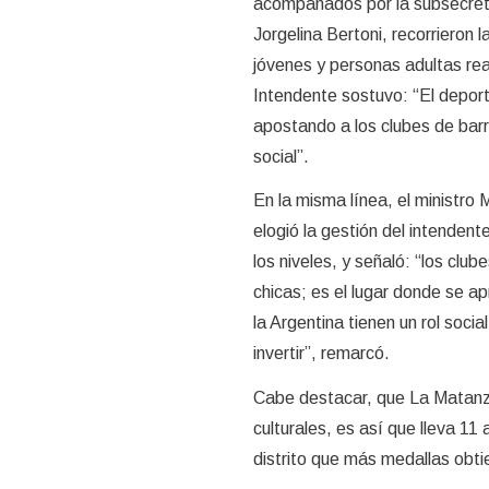
acompañados por la subsecreta
Jorgelina Bertoni, recorrieron l
jóvenes y personas adultas real
Intendente sostuvo: “El deport
apostando a los clubes de bar
social”.
En la misma línea, el ministro 
elogió la gestión del intendent
los niveles, y señaló: “los clu
chicas; es el lugar donde se a
la Argentina tienen un rol soci
invertir”, remarcó.
Cabe destacar, que La Matanza
culturales, es así que lleva 1
distrito que más medallas obt