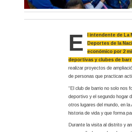
E
l intendente de La 
Deportes de la Nac
económico por 2 mil
deportivas y clubes de barri
realizar proyectos de ampliaci
de personas que practican acti
“El club de barrio no solo nos
deportivo y el segundo hogar d
otros lugares del mundo, en la
historia de vida y que forma p
Durante la visita al distrito 