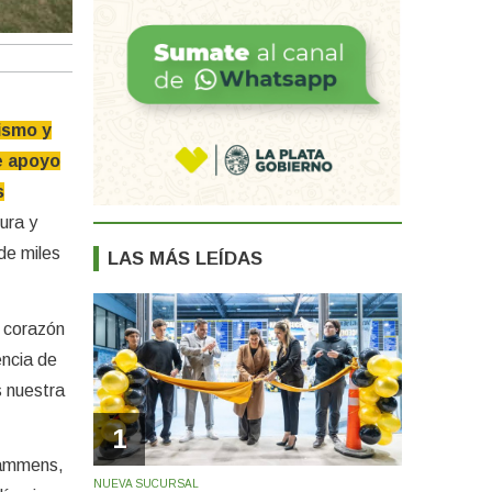
ismo y
e apoyo
s
tura y
de miles
LAS MÁS LEÍDAS
l corazón
encia de
s nuestra
1
 Lammens,
NUEVA SUCURSAL