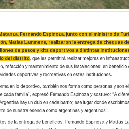
Matanza, Fernando Espinoza, junto con el ministro de Tur
ión, Matías Lammens, realizaron la entrega de cheques d
lones de pesos y kits deportivos a distintas institucione
o del distrito
, que les permitirá realizar mejoras en infraestruc
ón, refacción y mantenimiento de sus instalaciones; en beneficio 
vidades deportivas y recreativas en estas instituciones.
 forma en lo deportivo, también nos forma como personas y son e
e cada familia”, expresó Fernando Espinoza y sostuvo: “A difer
 Argentina hay un club en cada barrio; ese lugar donde escribimo
arte de nuestra esencia como argentinas y argentinos”.
y antes de la entrega de beneficios, Fernando Espinoza y Matías