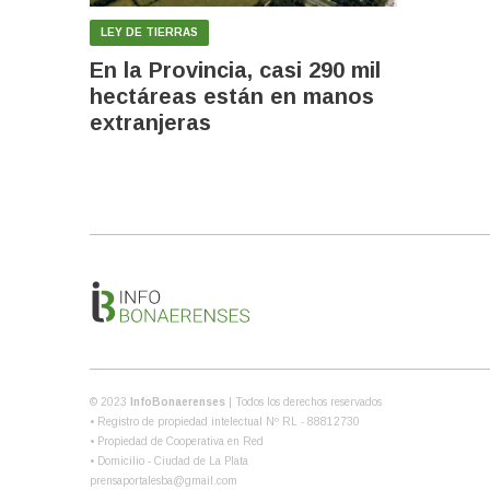
LEY DE TIERRAS
En la Provincia, casi 290 mil
hectáreas están en manos
extranjeras
© 2023
InfoBonaerenses
| Todos los derechos reservados
• Registro de propiedad intelectual Nº RL - 88812730
• Propiedad de Cooperativa en Red
• Domicilio - Ciudad de La Plata
prensaportalesba@gmail.com