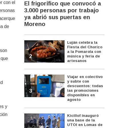
r con el
El frigorífico que convocó a
3.000 personas por trabajo
personas
ya abrió sus puertas en
 acerque
Moreno
da de
Luján celebra la
Fiesta del Chorizo
 son
a la Pomarola con
2
música y feria de
 que
artesanos
Viajar en colectivo
y subte con
ud
descuentos: todas
3
las promociones
disponibles en
agosto
es y
ción
Kicillof inauguró
una base de la
UTOI en Lomas de