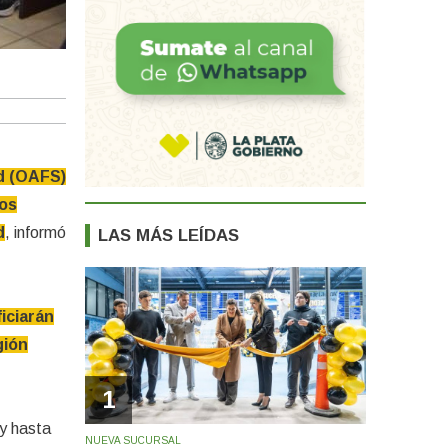
Abrieron nuevas oficinas en Baradero y San P
ud (OAFS)
los
d
, informó
LAS MÁS LEÍDAS
iciarán
gión
1
y hasta
NUEVA SUCURSAL