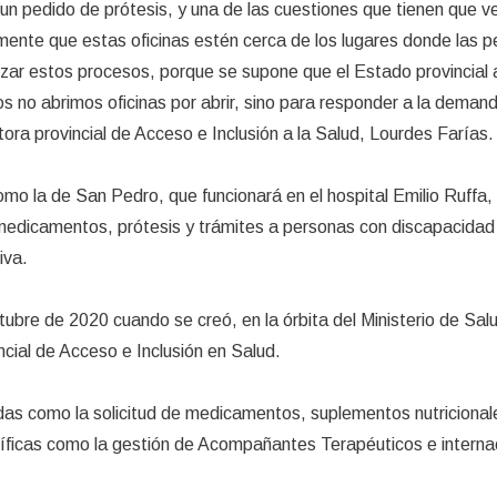
un pedido de prótesis, y una de las cuestiones que tienen que ve
ente que estas oficinas estén cerca de los lugares donde las 
izar estos procesos, porque se supone que el Estado provincial
os no abrimos oficinas por abrir, sino para responder a la deman
ctora provincial de Acceso e Inclusión a la Salud, Lourdes Farías.
o la de San Pedro, que funcionará en el hospital Emilio Ruffa,
medicamentos, prótesis y trámites a personas con discapacidad
iva.
bre de 2020 cuando se creó, en la órbita del Ministerio de Sal
ncial de Acceso e Inclusión en Salud.
das como la solicitud de medicamentos, suplementos nutricional
cíficas como la gestión de Acompañantes Terapéuticos e interna