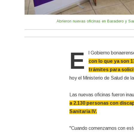
Abrieron nuevas oficinas en Baradero y Sa
E
l Gobierno bonaerens
con lo que ya son 1
trámites para solic
hoy el Ministerio de Salud de l
Las nuevas oficinas fueron ina
a 2.130 personas con discap
Sanitaria IV.
"Cuando comenzamos con este 