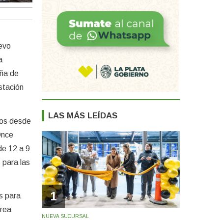
uevo
a
eña de
stación
LAS MÁS LEÍDAS
dos desde
Once
de 12 a 9
 para las
1
s para
Área
NUEVA SUCURSAL