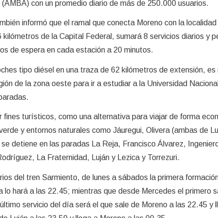
 (AMBA) con un promedio diario de más de 250.000 usuarios.
mbién informó que el ramal que conecta Moreno con la localidad
ilómetros de la Capital Federal, sumará 8 servicios diarios y pe
pos de espera en cada estación a 20 minutos.
coches tipo diésel en una traza de 62 kilómetros de extensión, es
gión de la zona oeste para ir a estudiar a la Universidad Naciona
 paradas.
 fines turísticos, como una alternativa para viajar de forma eco
verde y entornos naturales como Jáuregui, Olivera (ambas de Lu
e detiene en las paradas La Reja, Francisco Álvarez, Ingenier
odríguez, La Fraternidad, Luján y Lezica y Torrezuri.
os del tren Sarmiento, de lunes a sábados la primera formación
ma lo hará a las 22.45; mientras que desde Mercedes el primero s
l último servicio del día será el que sale de Moreno a las 22.45 y 