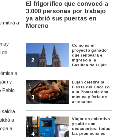
El frigorífico que convocó a
3.000 personas por trabajo
ya abrió sus puertas en
rmitirá a
Moreno
 muy
Cómo es el
proyecto ganador
l de
que renovará el
2
ingreso a la
Basílica de Luján
nómica a
ján) y
Luján celebra la
Fiesta del Chorizo
o Pablo
a la Pomarola con
3
música y feria de
artesanos
 saldrá
Viajar en colectivo
aldrá a
y subte con
llega a
descuentos: todas
4
las promociones