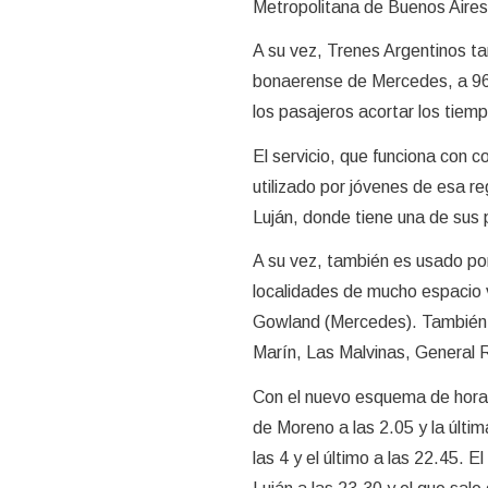
Metropolitana de Buenos Aires
A su vez, Trenes Argentinos ta
bonaerense de Mercedes, a 96 k
los pasajeros acortar los tiem
El servicio, que funciona con 
utilizado por jóvenes de esa re
Luján, donde tiene una de sus
A su vez, también es usado por
localidades de mucho espacio 
Gowland (Mercedes). También s
Marín, Las Malvinas, General R
Con el nuevo esquema de horari
de Moreno a las 2.05 y la últi
las 4 y el último a las 22.45. E