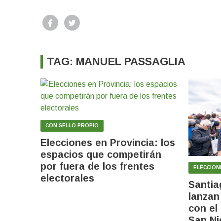
TAG: MANUEL PASSAGLIA
CON SELLO PROPIO
Elecciones en Provincia: los
espacios que competirán
por fuera de los frentes
ELECCION
electorales
Santia
lanza
con el
San Ni