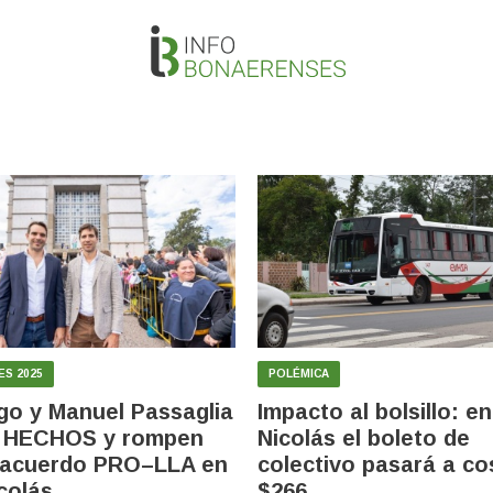
ES 2025
POLÉMICA
go y Manuel Passaglia
Impacto al bolsillo: e
n HECHOS y rompen
Nicolás el boleto de
 acuerdo PRO–LLA en
colectivo pasará a co
colás
$266