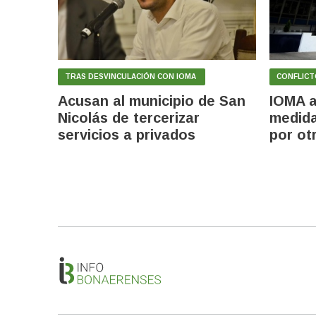
TRAS DESVINCULACIÓN CON IOMA
CONFLICT
Acusan al municipio de San
IOMA a
Nicolás de tercerizar
medida
servicios a privados
por ot