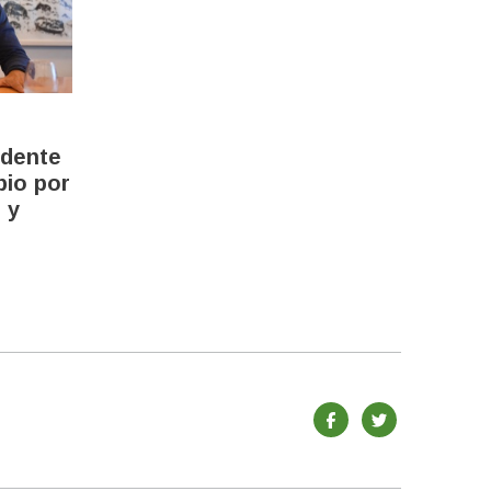
ndente
bio por
 y