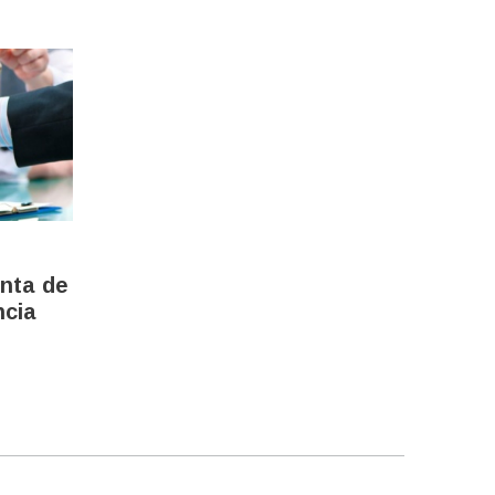
enta de
ncia