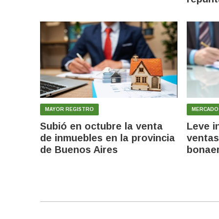
MAYOR REGISTRO
MERCADO 
Subió en octubre la venta
Leve i
de inmuebles en la provincia
ventas
de Buenos Aires
bonaer