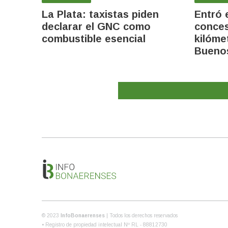
La Plata: taxistas piden
Entró 
declarar el GNC como
conces
combustible esencial
kilóme
Buenos
© 2023
InfoBonaerenses
| Todos los derechos reservados
• Registro de propiedad intelectual Nº RL - 88812730