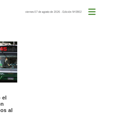
viernes 07 de agosto de 2026
- Edición Nº2802
 el
on
os al