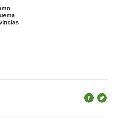
cómo
quema
vincias