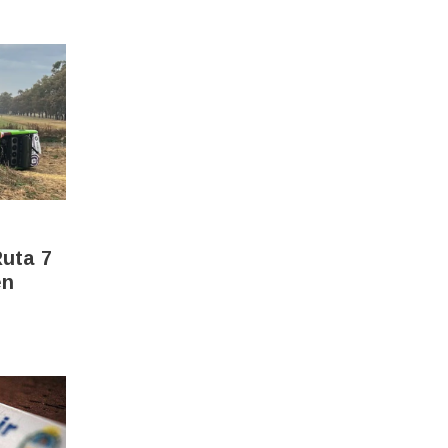
Ruta 7
en