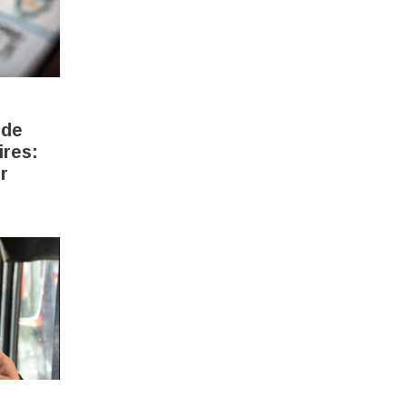
 de
ires:
r