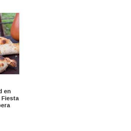
d en
 Fiesta
pera