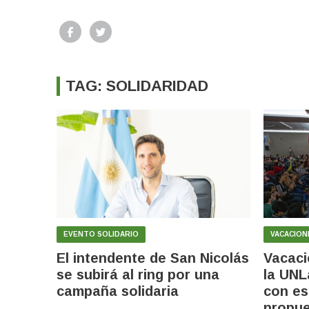
TAG: SOLIDARIDAD
EVENTO SOLIDARIO
VACACION
El intendente de San Nicolás
Vacaci
se subirá al ring por una
la UNL
campaña solidaria
con es
propue