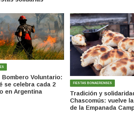
ES
l Bombero Voluntario:
é se celebra cada 2
FIESTAS BONAERENSES
io en Argentina
Tradición y solidarida
Chascomús: vuelve la
de la Empanada Cam