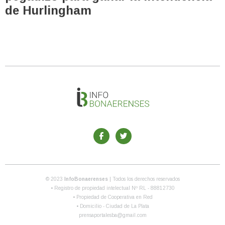
de Hurlingham
© 2023
InfoBonaerenses
| Todos los derechos reservados
• Registro de propiedad intelectual Nº RL - 88812730
• Propiedad de Cooperativa en Red
• Domicilio - Ciudad de La Plata
prensaportalesba@gmail.com