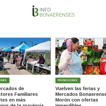
S
ONES
PROMOCIONES
ercados de
Vuelven las ferias y
tores Familiares
Mercados Bonaerense
tes en más
Morón con ofertas
pios de la provincia
imperdibles