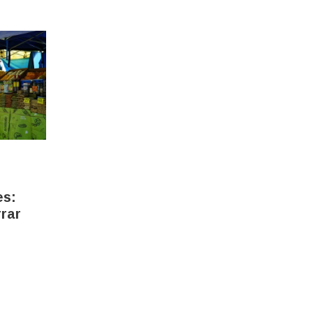
s:
rar