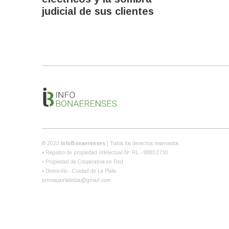
judicial de sus clientes
© 2023
InfoBonaerenses
| Todos los derechos reservados
• Registro de propiedad intelectual Nº RL - 88812730
• Propiedad de Cooperativa en Red
• Domicilio - Ciudad de La Plata
prensaportalesba@gmail.com
Share this selection