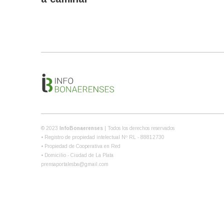
© 2023
InfoBonaerenses
| Todos los derechos reservados
• Registro de propiedad intelectual Nº RL - 88812730
• Propiedad de Cooperativa en Red
• Domicilio - Ciudad de La Plata
prensaportalesba@gmail.com
Share this selection