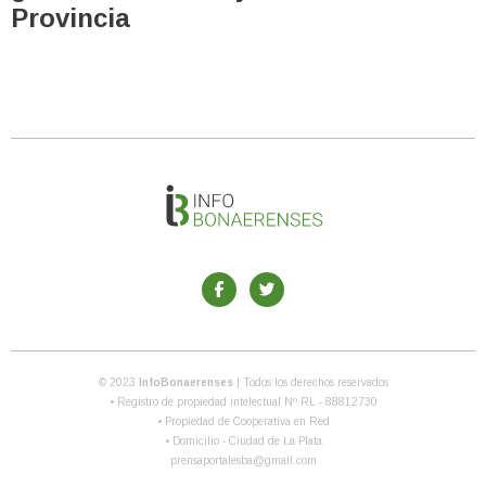
Provincia
© 2023
InfoBonaerenses
| Todos los derechos reservados
• Registro de propiedad intelectual Nº RL - 88812730
• Propiedad de Cooperativa en Red
• Domicilio - Ciudad de La Plata
prensaportalesba@gmail.com