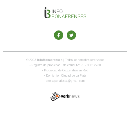
© 2023
InfoBonaerenses
| Todos los derechos reservados
• Registro de propiedad intelectual Nº RL - 88812730
• Propiedad de Cooperativa en Red
• Domicilio - Ciudad de La Plata
prensaportalesba@gmail.com
Tweet
Share this selection