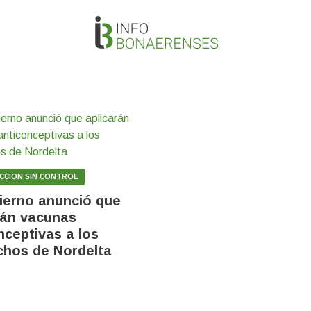
CION SIN CONTROL
ierno anunció que
rán vacunas
nceptivas a los
chos de Nordelta