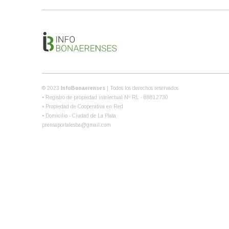
© 2023
InfoBonaerenses
| Todos los derechos reservados
• Registro de propiedad intelectual Nº RL - 88812730
• Propiedad de Cooperativa en Red
• Domicilio - Ciudad de La Plata
prensaportalesba@gmail.com
Share this selection