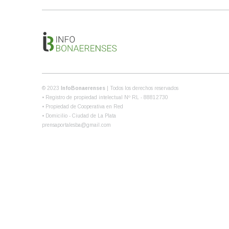
© 2023
InfoBonaerenses
| Todos los derechos reservados
• Registro de propiedad intelectual Nº RL - 88812730
• Propiedad de Cooperativa en Red
• Domicilio - Ciudad de La Plata
prensaportalesba@gmail.com
Share this selection