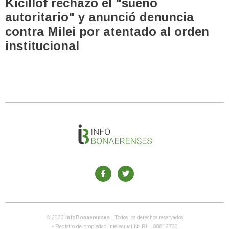
Kicillof rechazó el "sueño
autoritario" y anunció denuncia
contra Milei por atentado al orden
institucional
© 2023
InfoBonaerenses
| Todos los derechos reservados
• Registro de propiedad intelectual Nº RL - 88812730