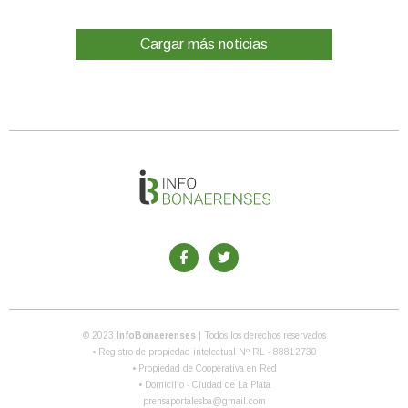
Cargar más noticias
© 2023
InfoBonaerenses
| Todos los derechos reservados
• Registro de propiedad intelectual Nº RL - 88812730
• Propiedad de Cooperativa en Red
• Domicilio - Ciudad de La Plata
prensaportalesba@gmail.com