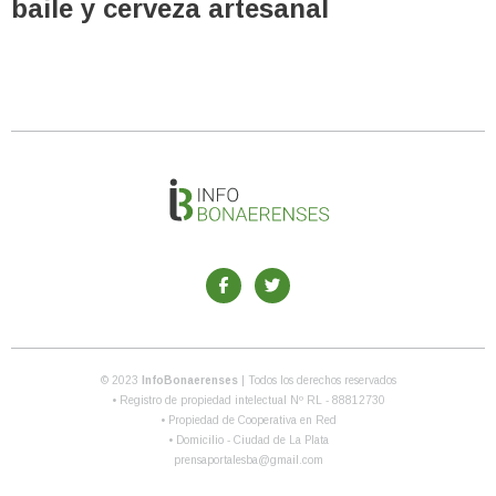
baile y cerveza artesanal
© 2023
InfoBonaerenses
| Todos los derechos reservados
• Registro de propiedad intelectual Nº RL - 88812730
• Propiedad de Cooperativa en Red
• Domicilio - Ciudad de La Plata
prensaportalesba@gmail.com