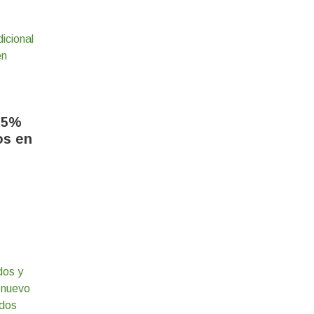
 5%
os en