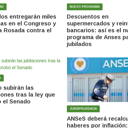
AD
NUEVO PROGRAMA
dos entregarán miles
Descuentos en
mas en el Congreso y
supermercados y rein
a Rosada contra el
bancarios: así es el 
programa de Anses p
jubilados
A
 subirán las
iones tras la ley que
 el Senado
JURISPRUDENCIA
ANSeS deberá recalcu
haberes por inflación: 