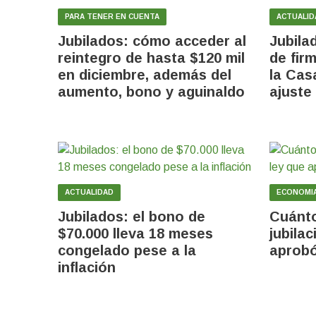
PARA TENER EN CUENTA
ACTUALID
Jubilados: cómo acceder al
Jubila
reintegro de hasta $120 mil
de fir
en diciembre, además del
la Cas
aumento, bono y aguinaldo
ajuste
ACTUALIDAD
ECONOMI
Jubilados: el bono de
Cuánto
$70.000 lleva 18 meses
jubilac
congelado pese a la
aprobó
inflación