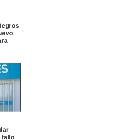
tegros
nuevo
ara
lar
fallo