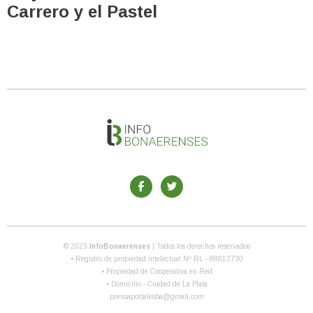
Carrero y el Pastel
© 2023
InfoBonaerenses
| Todos los derechos reservados
• Registro de propiedad intelectual Nº RL - 88812730
• Propiedad de Cooperativa en Red
• Domicilio - Ciudad de La Plata
prensaportalesba@gmail.com