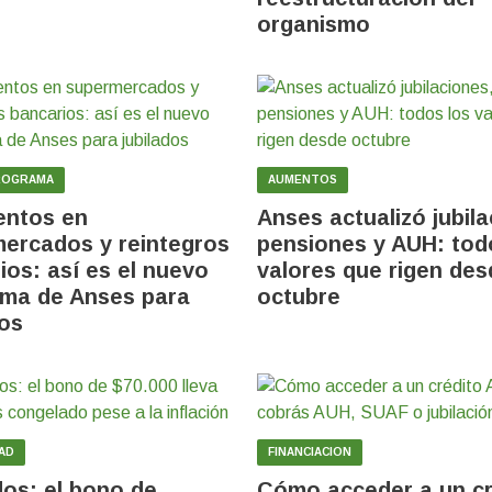
organismo
ROGRAMA
AUMENTOS
entos en
Anses actualizó jubila
ercados y reintegros
pensiones y AUH: tod
ios: así es el nuevo
valores que rigen des
ma de Anses para
octubre
dos
AD
FINANCIACION
dos: el bono de
Cómo acceder a un cr