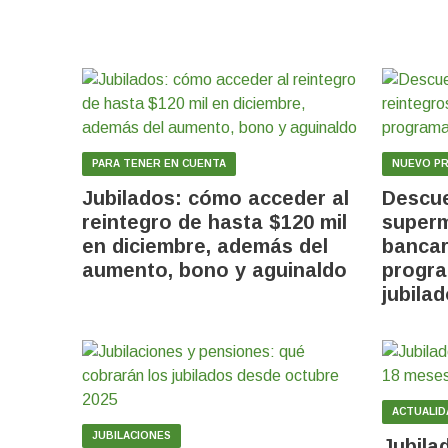
PARA TENER EN CUENTA
NUEVO P
Jubilados: cómo acceder al
Descu
reintegro de hasta $120 mil
superm
en diciembre, además del
bancar
aumento, bono y aguinaldo
progra
jubila
ACTUALID
JUBILACIONES
Jubila