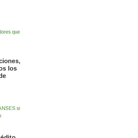
ciones,
os los
de
édito