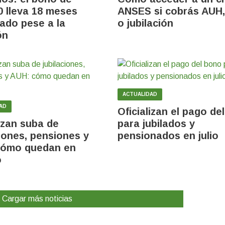
0 lleva 18 meses
ANSES si cobrás AUH
ado pese a la
o jubilación
ón
ACTUALIDAD
AD
Oficializan el pago de
lizan suba de
para jubilados y
ciones, pensiones y
pensionados en julio
cómo quedan en
o
Cargar más noticias