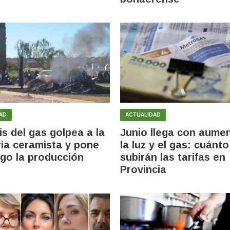
AD
ACTUALIDAD
is del gas golpea a la
Junio llega con aume
ria ceramista y pone
la luz y el gas: cuánto
sgo la producción
subirán las tarifas en
Provincia