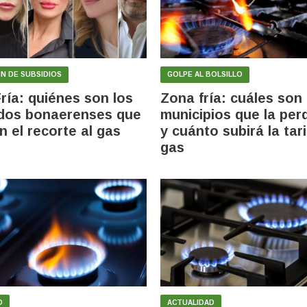
N DE SUBSIDIOS
GOLPE AL BOLSILLO
ría: quiénes son los
Zona fría: cuáles son 
dos bonaerenses que
municipios que la per
n el recorte al gas
y cuánto subirá la tar
gas
O
ACTUALIDAD