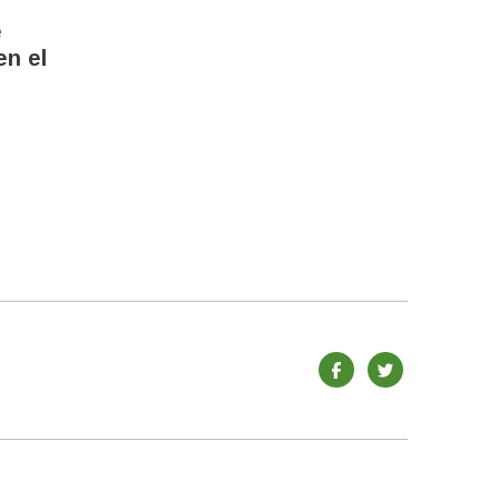
e
n el