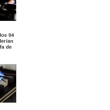
los 94
derían
ifa de