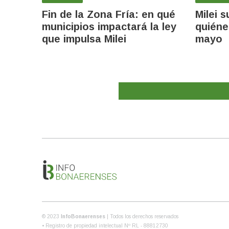
Fin de la Zona Fría: en qué
Milei s
municipios impactará la ley
quiéne
que impulsa Milei
mayo
© 2023
InfoBonaerenses
| Todos los derechos reservados
• Registro de propiedad intelectual Nº RL - 88812730