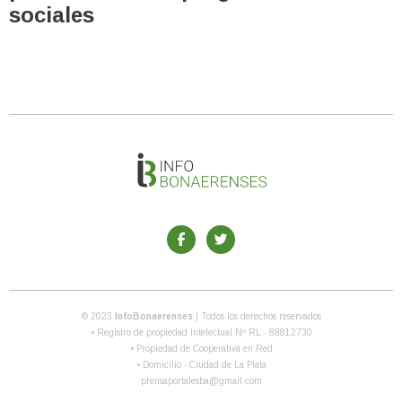
sociales
© 2023
InfoBonaerenses
| Todos los derechos reservados
• Registro de propiedad intelectual Nº RL - 88812730
• Propiedad de Cooperativa en Red
• Domicilio - Ciudad de La Plata
prensaportalesba@gmail.com