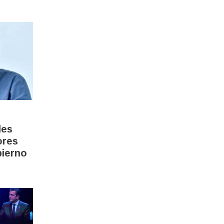
les
ores
bierno