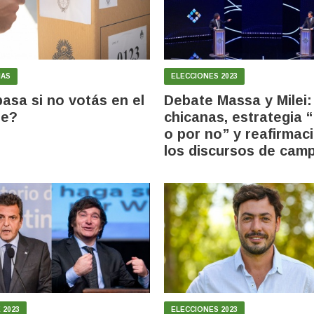
NAS
ELECCIONES 2023
asa si no votás en el
Debate Massa y Milei
je?
chicanas, estrategia “
o por no” y reafirmac
los discursos de cam
 2023
ELECCIONES 2023