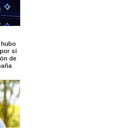
: hubo
por sí
ión de
paña