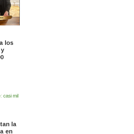
a los
 y
00
tan la
ia en