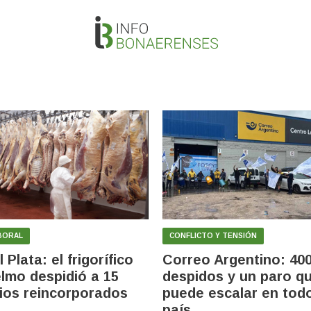
ABORAL
CONFLICTO Y TENSIÓN
 Plata: el frigorífico
Correo Argentino: 40
lmo despidió a 15
despidos y un paro q
ios reincorporados
puede escalar en todo
país