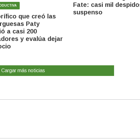
Fate: casi mil despido
RODUCTIVA
suspenso
orífico que creó las
rguesas Paty
ió a casi 200
adores y evalúa dejar
ocio
Cargar más noticias