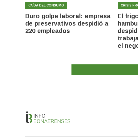
CAÍDA DEL CONSUMO
CRISIS P
Duro golpe laboral: empresa
El frig
de preservativos despidió a
hambu
220 empleados
despid
trabaj
el neg