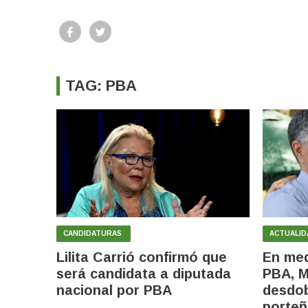
TAG: PBA
CANDIDATURAS
ACTUALID
Lilita Carrió confirmó que
En med
será candidata a diputada
PBA, M
nacional por PBA
desdob
porteñ