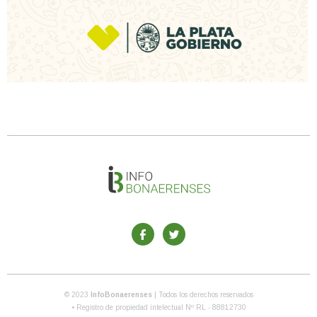
© 2023
InfoBonaerenses
| Todos los derechos reservados
• Registro de propiedad intelectual Nº RL - 88812730